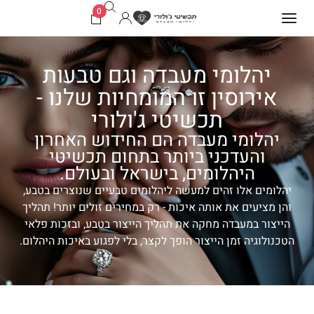
0
יהלומי מעבדה וגם טבעות
אירוסין זו המומחיות שלנו -
תכשיטי ג'ולורי
יהלומי מעבדה הם החידוש האחרון
והעדכני ביותר בתחום תכשיטי
היהלומים, בישראל ובעולם.
יהלומים אלו זהים למעשה ליהלומים טבעיים שנוצרים בטבע,
והן מציעים את אותה איכות - רק במחירים זולים יותר! תהליך
הייצור במעבדה מחקה את תהליך הייצור בטבע, ובזכות פלאי
הטכנולוגיה זמן הייצור הופך לקצר, בלי לפגוע באיכות היהלום.