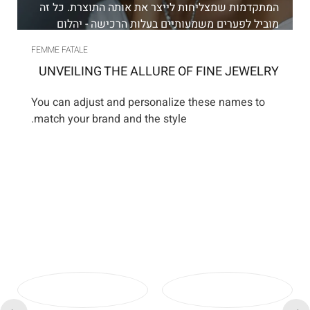
המתקדמות שמצליחות לייצר את אותה התוצרת. כל זה
מוביל לפערים משמעותיים בעלות הרכישה - יהלום
מעבדה יעלה חצי מעלות של יהלום טבעי, והתמורה, כמו
FEMME FATALE
שכבר אמרנו - היא זהה! אז אם שקלתם לרכוש טבעת
UNVEILING THE ALLURE OF FINE JEWELRY
משובצת יהלום, כדאי שתכירו את יהלומי המעבדה שלנו!
You can adjust and personalize these names to
match your brand and the style.