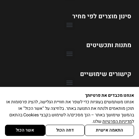
סינון מוצרים לפי מחיר
טבעות אירוסין עד 1990 ₪
טבעות אירוסין עד 3990 ₪
טבעות אירוסין עד 6990 ₪
טבעות אירוסין עד 9990 ₪
מתנות ותכשיטים
קישורים שימושיים
אנחנו מכבדים את פרטיותך
אנחנו משתמשים בעוגיות כדי לשפר את חוויית הגלישה, להציג פרסומות או
תוכן מותאמים ולנתח את התנועה באתר. בלחיצה על "אשר הכול" או
בהמשך שימושך באתר – הנך מסכים/ה לשימוש בקבצי Cookies בהתאם
ל
מדיניות הפרטיות
שלנו.
כל הזכויות שמורות © תכשיטי ג'ולורי
התאמה אישית
דחה הכול
אשר הכול
קרדיטים: